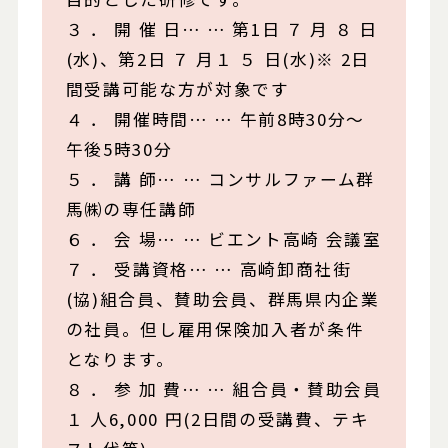
３ ． 開 催 日… … 第1日 ７ 月 ８ 日
(水)、第2日 ７ 月１ ５ 日(水)※ 2日
間受講可能な方が対象です
４ ． 開催時間… … 午前8時30分～
午後5時30分
５ ． 講 師… … コンサルファーム群
馬㈱の専任講師
６ ． 会 場… … ビエント高崎 会議室
７ ． 受講資格… … 高崎卸商社街
(協)組合員、賛助会員、群馬県内企業
の社員。但し雇用保険加入者が条件
となります。
８ ． 参 加 費… … 組合員・賛助会員
１ 人6,000 円(2日間の受講費、テキ