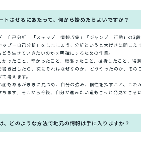
ートさせるにあたって、何から始めたらよいですか？
プ＝自己分析」「ステップ＝情報収集」「ジャンプ＝行動」の3段
ホップ＝自己分析」をしましょう。分析というと大げさに聞こえ
らどう生きていきたいのかを明確にするための作業。
しかったこと、辛かったこと、頑張ったこと、挫折したこと、得
を書き出したら、次にそれはなぜなのか、どうやったのか、その
げて考えます。
い面もあるがままに見つめ、自分の強み、個性を探すこと、これ
立ちます。そこから今後、自分が進みたい道もきっと発見できる
は、どのような方法で地元の情報は手に入りますか？