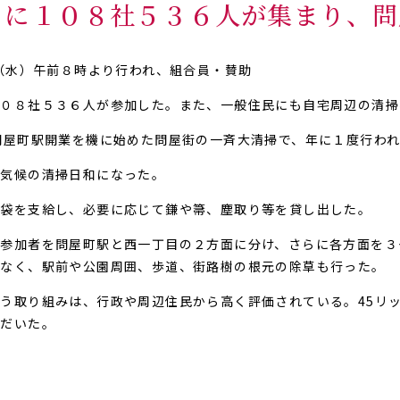
水）に１０８社５３６人が集まり、
日（水）午前８時より行われ、組合員・賛助
１０８社５３６人が参加した。また、一般住民にも自宅周辺の清掃
問屋町駅開業を機に始めた問屋街の一斉大清掃で、年に１度行われ
な気候の清掃日和になった。
ミ袋を支給し、必要に応じて鎌や箒、塵取り等を貸し出した。
参加者を問屋町駅と西一丁目の２方面に分け、さらに各方面を３
でなく、駅前や公園周囲、歩道、街路樹の根元の除草も行った。
う取り組みは、行政や周辺住民から高く評価されている。45リ
ただいた。